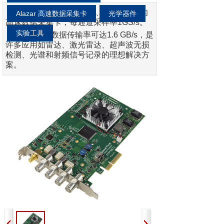
ATS9872是一款2通道、8位分辨率的
Alazar 高速数据采集卡
光学器件
高速数据采集卡，每通道采样率1GS/s。
实验工具
ATS9872数据传输率可达1.6 GB/s，是
许多应用如雷达、激光雷达、超声波无损
检测、光谱和射频信号记录的理想解决方
案。