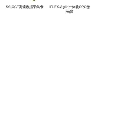
SS-OCT高速数据采集卡
iFLEX-Agile一体化OPO激
光器
共 13 条记录
1
2
3
下一页>
末页
地址：上海市闵行区元江路5500号
手机：13524357605
网址：
www.junxie-opt.com
邮箱：sales@
junxie-o
pt.com
Copyright © 2019 上海隽撷科学仪器有限公司-- 版权所有
沪ICP备19021828号-1