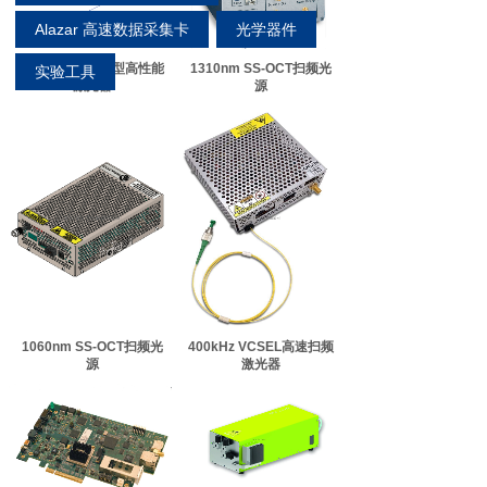
Alazar 高速数据采集卡
光学器件
iFLEX-iRIS紧凑型高性能
1310nm SS-OCT扫频光
实验工具
激光器
源
1060nm SS-OCT扫频光
400kHz VCSEL高速扫频
源
激光器