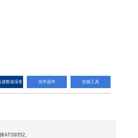
r 高速数据采集卡
光学器件
实验工具
TS9352。